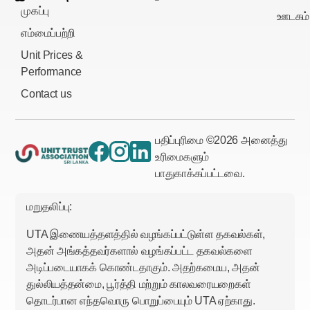
முகப்பு
ஊடகம்
எம்மைப்பற்றி
Unit Prices &
Performance
Contact us
பதிப்புரிமை ©
2026
அனைத்து
உரிமைகளும்
பாதுகாக்கப்பட்டவை.
மறுதலிப்பு:
UTA இணையத்தளத்தில் வழங்கப்பட்டுள்ள தகவல்கள்,
அதன் அங்கத்தவர்களால் வழங்கப்பட்ட தகவல்களை
அடிப்படையாகக் கொண்டதாகும். அதற்கமைய, அதன்
துல்லியத்தன்மை, பூர்த்தி மற்றும் காலவரையறைகள்
தொடர்பான எந்தவொரு பொறுப்பையும் UTA ஏற்காது.