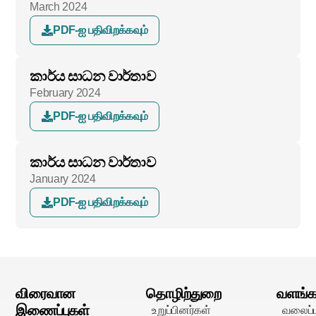
March 2024
PDF-ஐ பதிவிறக்கவும்
කාර්ය සාධන වාර්තාව
February 2024
PDF-ஐ பதிவிறக்கவும்
කාර්ය සාධන වාර්තාව
January 2024
PDF-ஐ பதிவிறக்கவும்
விரைவான
தொழிற்துறை
வளங்க
இணைப்புகள்
உறுப்பினர்கள்
வலைப்ப