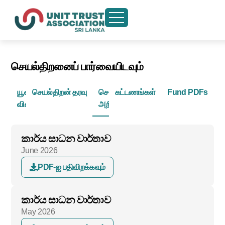
செயல்திறனைப் பார்வையிடவும்
யூனிட்
செயல்திறன் தரவு
செயல்திறன்
கட்டணங்கள்
Fund PDFs
விலைகள்
அறிக்கைகள்
කාර්ය සාධන වාර්තාව
June 2026
PDF-ஐ பதிவிறக்கவும்
කාර්ය සාධන වාර්තාව
May 2026