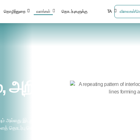
தொழிற்துறை
வளங்கள்
தொடர்புகளுக்கு
TA
விலைகள்/செ
 அறிவைப்
் அல்லது இடதுபுறத்தில்
களைத் தொடர்பு கொள்வார்.