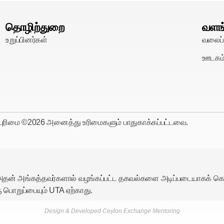
தொழிற்துறை
வளங
உறுப்பினர்கள்
வலைப்
ஊடகம
்புரிமை ©
2026
அனைத்து உரிமைகளும் பாதுகாக்கப்பட்டவை.
அதன் அங்கத்தவர்களால் வழங்கப்பட்ட தகவல்களை அடிப்படையாகக் க
பொறுப்பையும் UTA ஏற்காது.
Design & Developed Ceylon Exchange Mentoring