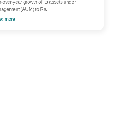
r-over-year growth of its assets under
agement (AUM) to Rs. ...
d more...