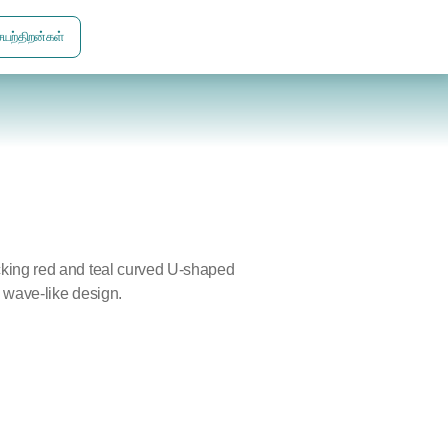
யற்திறன்கள்